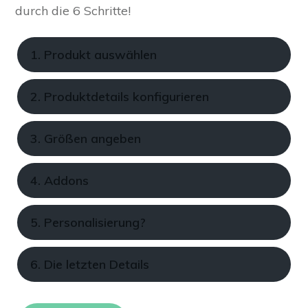
durch die 6 Schritte!
1. Produkt auswählen
2. Produktdetails konfigurieren
3. Größen angeben
4. Addons
5. Personalisierung?
6. Die letzten Details