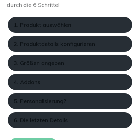
durch die 6 Schritte!
1. Produkt auswählen
2. Produktdetails konfigurieren
3. Größen angeben
4. Addons
5. Personalisierung?
6. Die letzten Details