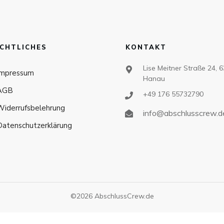
CHTLICHES
KONTAKT
Lise Meitner Straße 24, 
Impressum
Hanau
AGB
+49 176 55732790
Widerrufsbelehrung
info@abschlusscrew.d
Datenschutzerklärung
©
2026
AbschlussCrew.de
All prices incl. VAT.