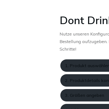
Dont Drin
Nutze unseren Konfigura
Bestellung aufzugeben. K
Schritte!
1. Produkt auswähle
2. Produktdetails kon
3. Größen angeben