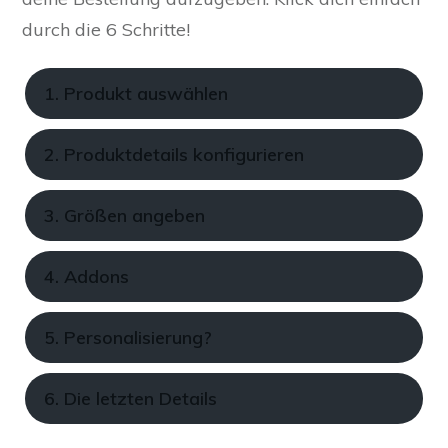
durch die 6 Schritte!
1. Produkt auswählen
2. Produktdetails konfigurieren
3. Größen angeben
4. Addons
5. Personalisierung?
6. Die letzten Details