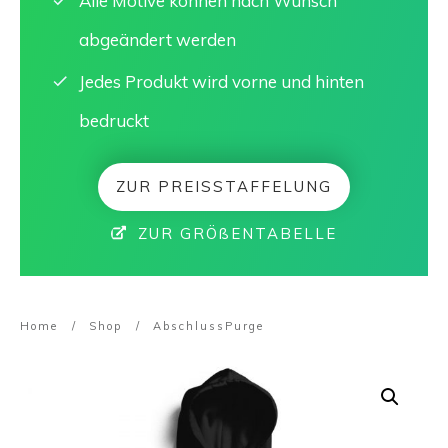
Alle Motive können nach Wunsch
abgeändert werden
Jedes Produkt wird vorne und hinten
bedruckt
ZUR PREISSTAFFELUNG
ZUR GRÖßENTABELLE
Home
/
Shop
/
AbschlussPurge