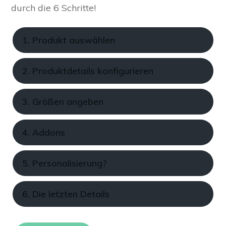
durch die 6 Schritte!
1. Produkt auswählen
2. Produktdetails konfigurieren
3. Größen angeben
4. Addons
5. Personalisierung?
6. Die letzten Details