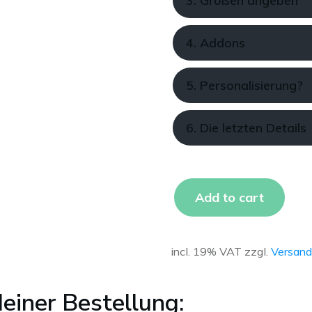
3. Größen angeben
4. Addons
5. Personalisierung?
6. Die letzten Details
Add to cart
incl. 19% VAT
zzgl.
Versand
einer Bestellung: