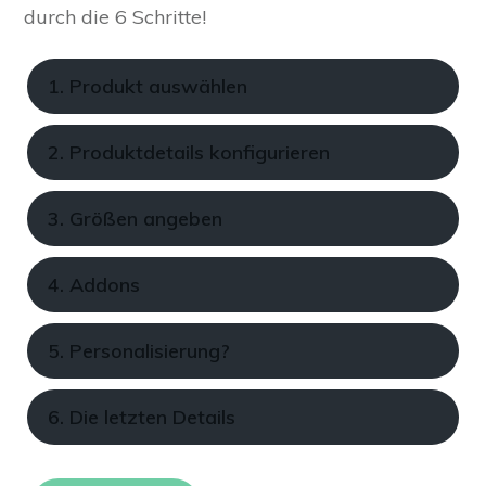
durch die 6 Schritte!
1. Produkt auswählen
2. Produktdetails konfigurieren
3. Größen angeben
4. Addons
5. Personalisierung?
6. Die letzten Details