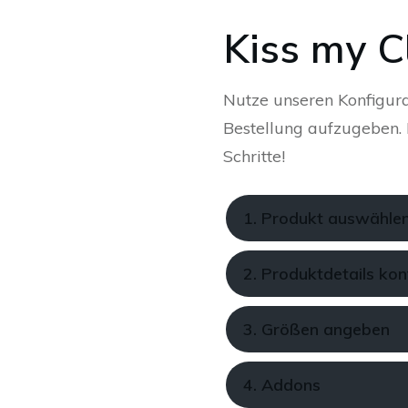
Kiss my C
Nutze unseren Konfigura
Bestellung aufzugeben. K
Schritte!
1. Produkt auswähle
2. Produktdetails kon
3. Größen angeben
4. Addons