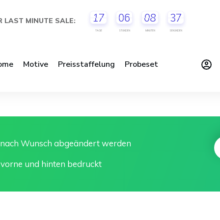
17
06
08
37
 LAST MINUTE SALE:
TAGE
STUNDEN
MINUTEN
SEKUNDEN
ome
Motive
Preisstaffelung
Probeset
n nach Wunsch abgeändert werden
 vorne und hinten bedruckt