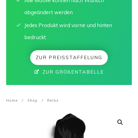
Alle Motive können nach Wunsch
abgeändert werden
Jedes Produkt wird vorne und hinten
bedruckt
ZUR PREISSTAFFELUNG
ZUR GRÖßENTABELLE
Home
/
Shop
/
Relax