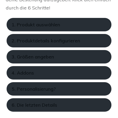
durch die 6 Schritte!
1. Produkt auswählen
2. Produktdetails konfigurieren
3. Größen angeben
4. Addons
5. Personalisierung?
6. Die letzten Details