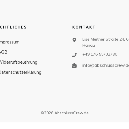
CHTLICHES
KONTAKT
Lise Meitner Straße 24, 
Impressum
Hanau
AGB
+49 176 55732790
Widerrufsbelehrung
info@abschlusscrew.d
Datenschutzerklärung
©
2026
AbschlussCrew.de
All prices incl. VAT.