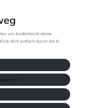
weg
tor um kinderleicht deine
lick dich einfach durch die 6
n
figurieren