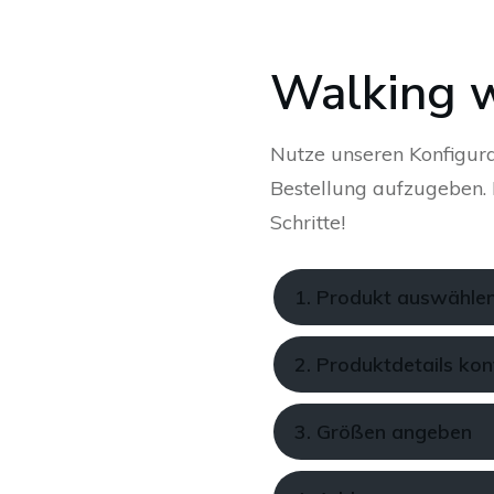
Walking 
Nutze unseren Konfigura
Bestellung aufzugeben. K
Schritte!
1. Produkt auswähle
2. Produktdetails kon
3. Größen angeben