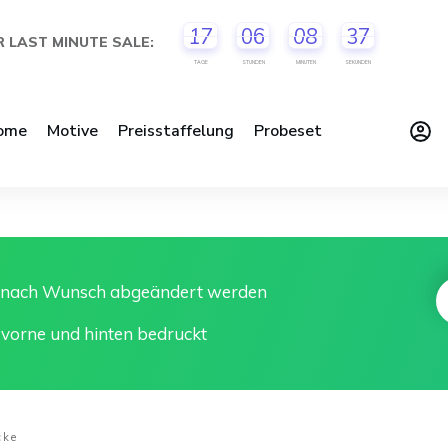
17
06
08
37
 LAST MINUTE SALE:
TAGE
STUNDEN
MINUTEN
SEKUNDEN
ome
Motive
Preisstaffelung
Probeset
n nach Wunsch abgeändert werden
 vorne und hinten bedruckt
cke