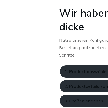
Wir haben
dicke
Nutze unseren Konfigura
Bestellung aufzugeben. K
Schritte!
1. Produkt auswähle
2. Produktdetails kon
3. Größen angeben